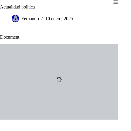
Saltar
Actualidad política
al
contenido
Fernando
10 enero, 2025
Document