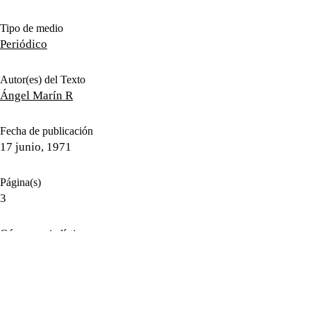
Tipo de medio
Periódico
Autor(es) del Texto
Ángel Marín R
Fecha de publicación
17 junio, 1971
Página(s)
3
Género periodístico
Entrevista
Temas
Jefe de Policía