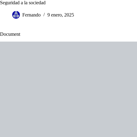
Saltar
Seguridad a la sociedad
al
contenido
Fernando
9 enero, 2025
Document