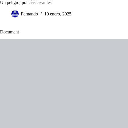
Saltar
Un peligro, policías cesantes
al
contenido
Fernando
10 enero, 2025
Document