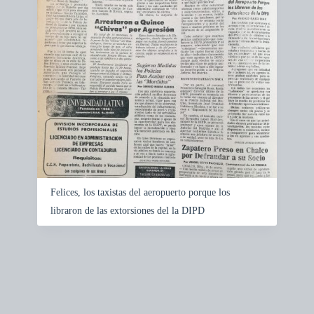
i
c
s
a
t
c
r
i
e
ó
s
n
u
y
l
v
t
i
s
s
u
a
l
i
z
Felices, los taxistas del aeropuerto porque los
a
libraron de las extorsiones del la DIPD
c
i
ó
n