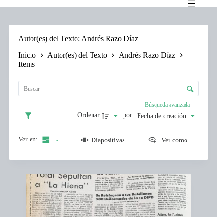
Saltar
al
contenido
Autor(es) del Texto
Andrés Razo Díaz
Inicio
Autor(es) del Texto
Andrés Razo Díaz
Items
L
i
C
s
o
t
n
Búsqueda avanzada
a
t
d
Ordenar
por
Fecha de creación
r
e
o
e
l
Ver en:
Diapositivas
Ver como...
l
d
e
e
m
c
e
I
l
n
t
a
t
e
s
o
m
i
s
s
f
l
i