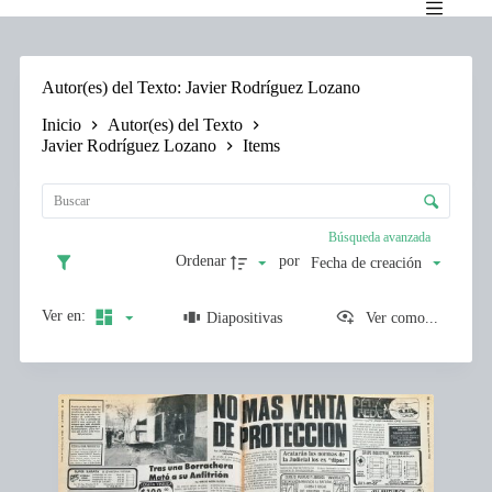
Saltar
al
contenido
Autor(es) del Texto
Javier Rodríguez Lozano
Inicio
Autor(es) del Texto
Javier Rodríguez Lozano
Items
L
i
C
s
o
t
n
Búsqueda avanzada
a
t
d
Ordenar
por
Fecha de creación
r
e
o
e
l
Ver en:
Diapositivas
Ver como...
l
d
e
e
m
c
e
I
l
n
t
a
t
e
s
o
m
i
s
s
f
l
i