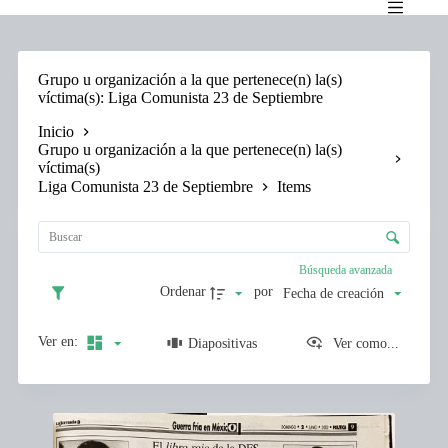
Saltar
al
contenido
Grupo u organización a la que pertenece(n) la(s)
víctima(s)
Liga Comunista 23 de Septiembre
Inicio
Grupo u organización a la que pertenece(n) la(s)
víctima(s)
Liga Comunista 23 de Septiembre
Items
L
i
C
s
o
t
n
Búsqueda avanzada
a
t
d
Ordenar
por
Fecha de creación
r
e
o
e
l
Ver en:
Diapositivas
Ver como...
l
d
e
e
m
c
e
I
l
n
t
a
t
e
s