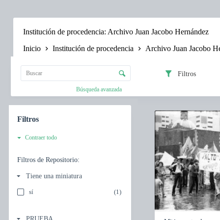
Saltar
al
contenido
Institución de procedencia
Archivo Juan Jacobo Hernández
Inicio
Institución de procedencia
Archivo Juan Jacobo H
L
i
C
s
Filtros
o
t
n
Búsqueda avanzada
a
t
d
r
e
I
o
e
t
Filtros
l
l
e
d
e
m
Contraer todo
e
m
s
c
e
l
l
Filtros de Repositorio:
n
i
a
t
s
Tiene una miniatura
s
o
t
i
s
r
sí
(1)
f
e
i
s
c
u
PRUEBA