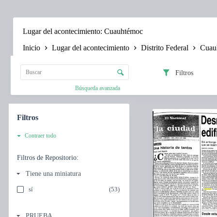
Saltar
al
contenido
Lugar del acontecimiento
Cuauhtémoc
Inicio
Lugar del acontecimiento
Distrito Federal
Cuau
L
i
C
s
Filtros
o
t
n
Búsqueda avanzada
a
t
d
r
e
I
o
e
t
Filtros
l
l
e
d
e
m
Contraer todo
e
m
s
c
e
l
l
Filtros de Repositorio:
n
i
a
t
s
Tiene una miniatura
s
o
t
i
s
r
sí
(53)
f
e
i
s
c
u
PRUEBA