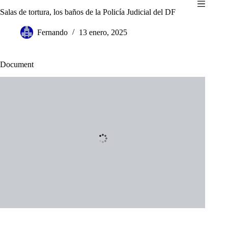
Saltar
Salas de tortura, los baños de la Policía Judicial del DF
al
contenido
Fernando
13 enero, 2025
Document