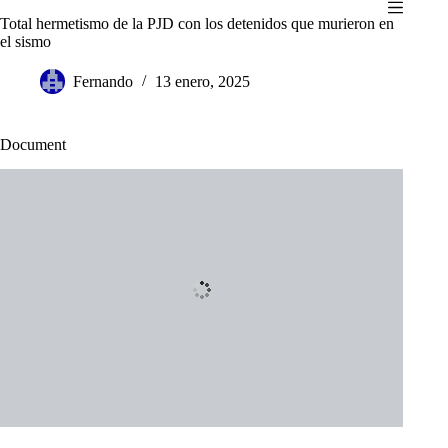
Saltar
Total hermetismo de la PJD con los detenidos que murieron en
al
el sismo
contenido
Fernando
13 enero, 2025
Document