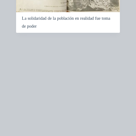
La solidaridad de la población en realidad fue toma
de poder