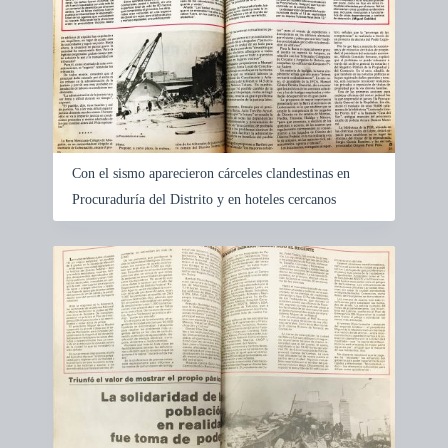
s
a
t
c
r
i
e
ó
s
n
u
y
l
v
t
i
s
s
Con el sismo aparecieron cárceles clandestinas en
u
a
Procuraduría del Distrito y en hoteles cercanos
l
i
z
a
c
i
ó
n