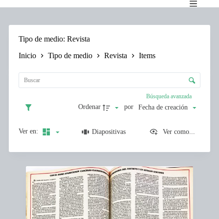
Saltar
al
contenido
Tipo de medio
Revista
Inicio
Tipo de medio
Revista
Items
L
i
C
s
o
t
n
Búsqueda avanzada
a
t
d
Ordenar
por
Fecha de creación
r
e
o
e
l
Ver en:
Diapositivas
Ver como...
l
d
e
e
m
c
e
I
l
n
t
a
t
e
s
o
m
i
s
s
f
l
i
i
c