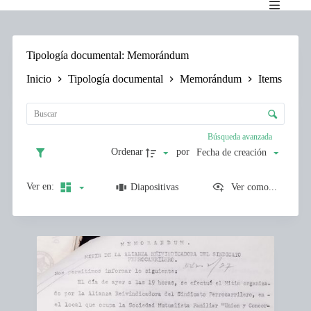
Saltar
al
contenido
Tipología documental
Memorándum
Inicio
Tipología documental
Memorándum
Items
L
i
C
s
o
t
n
Búsqueda avanzada
a
t
d
Ordenar
por
Fecha de creación
r
e
o
e
l
Ver en:
Diapositivas
Ver como...
l
d
e
e
m
c
e
I
l
n
t
a
t
e
s
o
m
i
s
s
f
l
i
i
c