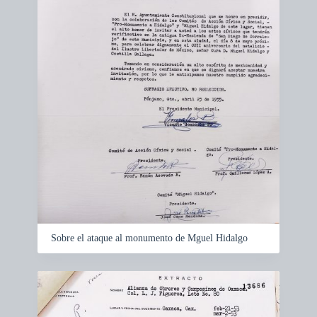
s
a
t
c
r
i
e
ó
s
n
u
y
l
v
t
i
s
s
u
a
l
i
z
a
c
i
ó
Sobre el ataque al monumento de Mguel Hidalgo
n