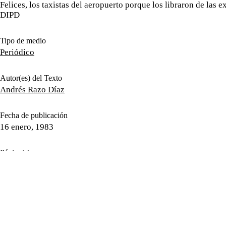
Felices, los taxistas del aeropuerto porque los libraron de las e
DIPD
Tipo de medio
Periódico
Autor(es) del Texto
Andrés Razo Díaz
Fecha de publicación
16 enero, 1983
Página(s)
2
Género periodístico
Nota