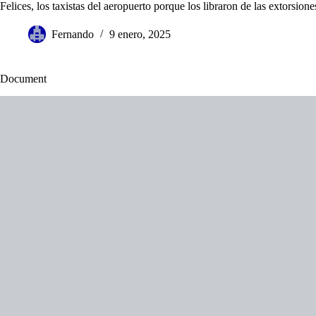
Saltar
Felices, los taxistas del aeropuerto porque los libraron de las extorsion
al
contenido
Fernando
9 enero, 2025
Document